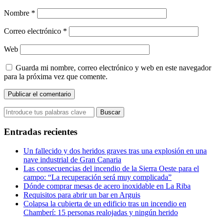
Nombre
*
Correo electrónico
*
Web
Guarda mi nombre, correo electrónico y web en este navegador
para la próxima vez que comente.
Entradas recientes
Un fallecido y dos heridos graves tras una explosión en una
nave industrial de Gran Canaria
Las consecuencias del incendio de la Sierra Oeste para el
campo: “La recuperación será muy complicada”
Dónde comprar mesas de acero inoxidable en La Riba
Requisitos para abrir un bar en Arguis
Colapsa la cubierta de un edificio tras un incendio en
Chamberí: 15 personas realojadas y ningún herido